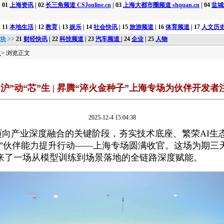
>
01
上海资讯
| 02
长三角频道 CSJonline.cn
| 03
上海大都市圈频道 shquan.cn
| 04
盐城
>
11
本地生活
| 12
教育
| 13
娱乐
| 14
社会快讯
| 15
旅游频道
| 16
体育频道
| 17
人文历
版块
>>
21
财经快讯
| 22
科技频道
| 23
汽车频道
| 24
企业
| 25
人物
道
> 浏览正文
沪”动“芯”生 | 昇腾“淬火金种子”上海专场为伙伴开发
2025-12-4 15:04:38
迈向产业深度融合的关键阶段，夯实技术底座、繁荣AI生
子”伙伴能力提升行动——上海专场圆满收官。这场为期三
带来了一场从模型训练到场景落地的全链路深度赋能。