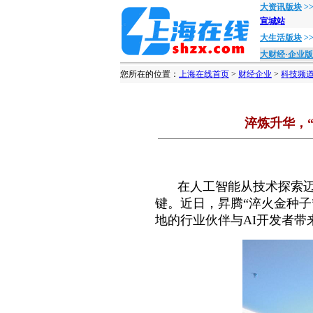
大资讯版块
>
宣城站
大生活版块
>
大财经·企业
您所在的位置：
上海在线首页
>
财经企业
>
科技频
淬炼升华，“
在人工智能从技术探索
键。近日，昇腾“淬火金种
地的行业伙伴与AI开发者