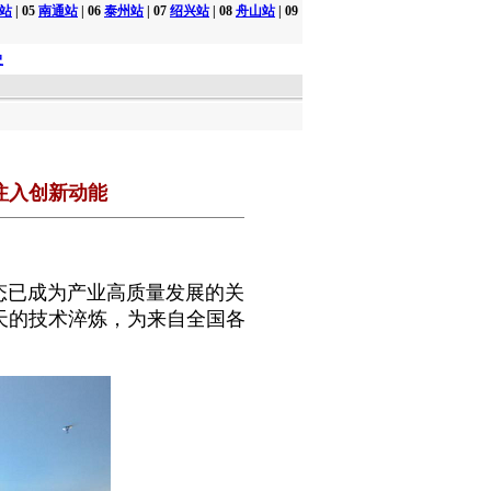
站
| 05
南通站
| 06
泰州站
| 07
绍兴站
| 08
舟山站
| 09
史
者注入创新动能
态已成为产业高质量发展的关
天的技术淬炼，为来自全国各