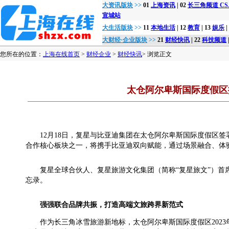
大资讯版块
>>
01
上海资讯
| 02
长三角频道 CSJon
宣城站
大生活版块
>>
11
本地生活
| 12
教育
| 13
娱乐
|
大财经·企业版块
>>
21
财经快讯
| 22
科技频道
您所在的位置：
上海在线首页
>
财经企业
>
财经快讯
> 浏览正文
太仓阿尔卑斯国际度假区
12月18日，复星与比亚迪集团在太仓阿尔卑斯国际度假区
合作核心板块之一，将携手比亚迪双向赋能，通过场景融合、体
复星全球合伙人、复星旅游文化集团（简称“复星旅文”）
忘录。
强强联合品牌共振，打造高端文旅跨界新范式
作为长三角冰雪旅游新地标，太仓阿尔卑斯国际度假区202