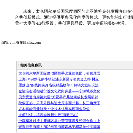
未来，太仓阿尔卑斯国际度假区与比亚迪将充分发挥各自在业
合共创新模式。通过提供更多元化的度假模式、更智能的出行体
雪+”大度假-出行场景，共创更具品质、更加幸福的美好生活。
编辑：上海在线 shzx.com
+
相关信息咨讯
·
太仓阿尔卑斯国际度假区携手比亚迪集团，引领冰雪
·
上海FV佛罗伦萨小镇获浦东新区专项资金支持 树立
·
雁荡山2条线路跻身省级精品榜单！解锁文旅新玩法
·
金陵淮右话相融宁滁文化双向奔赴——宁滁城市文化
·
贝亲受邀出席第六届“关爱早产儿健康成长发展研讨
·
秋假正热，乐高乐园与迪士尼东西并起，长三角亲子
·
资本赋能商业航天：让技术优势实现商业价值
·
大师引领，培养会展新生代“海派匠心”
·
沪蓉精准对接｜新都区举办营商环境及经贸合作（上
·
邂逅最美海湾！2025奉贤海湾森林半程马拉松圆满落