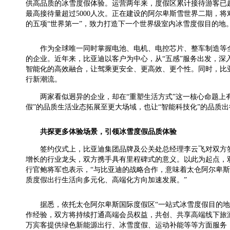
供高品质的冰雪度假体验。运营两年来，度假区累计接待游客已超
最高接待量超过5000人次。正在建设的阿尔卑斯雪世界二期，
的五项“世界第一”，致力打造下一个世界级室内冰雪度假目的地
作为全球唯一同时掌握电池、电机、电控芯片、整车制造等全
的企业。近年来，比亚迪以客户为中心，从“五感”服务出发，
智能化的高效融合，让驾乘更安全、更高效、更个性。同时，比亚
行新潮流。
两家看似迥异的企业，却在“重塑生活方式”这一核心命题上
假”的品质生活业态拓展至更大场域，也让“智能科技化”的品质
共探更多体验场景，引领冰雪度假品质体验
签约仪式上，比亚迪集团品牌及公关处总经理李云飞对双方
增长的行业龙头，双方携手具有里程碑式的意义。以此为起点，双
行官鲍将军也表示，“与比亚迪的战略合作，意味着太仓阿尔卑斯
质度假出行生活向多元化、高端化方向加速发展。”
据悉，依托太仓阿尔卑斯国际度假区“一站式冰雪度假目的
作经验，双方将持续打通高端会员权益，共创、共享高端线下旅游
万宾客提供绿色新能源出行、冰雪度假、运动补能等等方面服务