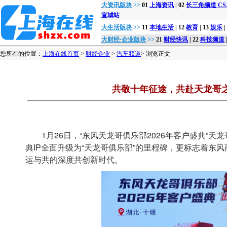
大资讯版块
>>
01
上海资讯
| 02
长三角频道 CSJon
宣城站
大生活版块
>>
11
本地生活
| 12
教育
| 13
娱乐
|
大财经·企业版块
>>
21
财经快讯
| 22
科技频道
您所在的位置：
上海在线首页
>
财经企业
>
汽车频道
> 浏览正文
共敬十年征途，共赴天龙哥之
1月26日，“东风天龙哥俱乐部2026年客户盛典”天
典IP全面升级为“天龙哥俱乐部”的里程碑，更标志着
运与共的深度共创新时代。