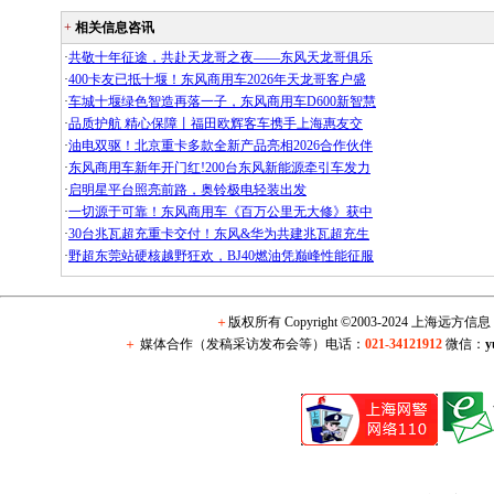
+
相关信息咨讯
·
共敬十年征途，共赴天龙哥之夜——东风天龙哥俱乐
·
400卡友已抵十堰！东风商用车2026年天龙哥客户盛
·
车城十堰绿色智造再落一子，东风商用车D600新智慧
·
品质护航 精心保障丨福田欧辉客车携手上海惠友交
·
油电双驱！北京重卡多款全新产品亮相2026合作伙伴
·
东风商用车新年开门红!200台东风新能源牵引车发力
·
启明星平台照亮前路，奥铃极电轻装出发
·
一切源于可靠！东风商用车《百万公里无大修》获中
·
30台兆瓦超充重卡交付！东风&华为共建兆瓦超充生
·
野超东莞站硬核越野狂欢，BJ40燃油凭巅峰性能征服
＋
版权所有 Copyright ©2003-2024 上海远方
＋
媒体合作（发稿采访发布会等）电话：
021-34121912
微信：
y