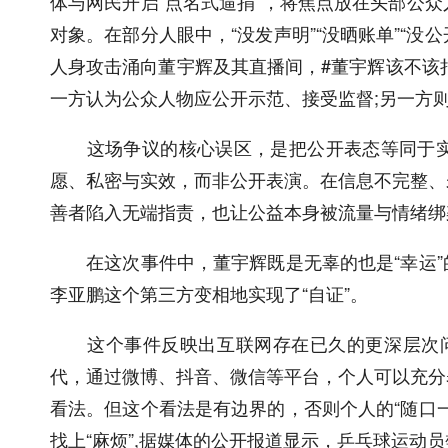
体与网民开启“点名式逼捐”，将焦点放在头部公
对象。在部分人眼中，“没发声明”“没晒账单”“没
人身攻击涌向董宇辉及其直播间，#董宇辉该不该捐
一方认为公众人物应公开示范、接受监督;另一方
这场争议的核心误区，是把公开表态等同于实
愿、私密与实效，而非公开表演。在信息不完整、
善者陷入无端指责，也让公益本身被流量与情绪绑
在这次事件中，董宇辉既是无辜的也是“幸运”
李亚鹏这个第三方变相地实现了“自证”。
这个事件反映出互联网存在已久的更深层次问
代，通过微博、抖音、微信等平台，个人可以充分
看法。但这个看法是有边界的，否则个人的“随口
找上“麻烦”,据媒体的公开报道显示，乒乓球运