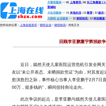
大资讯版块
>>
01
上海资讯
| 02
长三角频道 CSJon
宣城站
大生活版块
>>
11
本地生活
| 12
教育
| 13
娱乐
|
大财经·企业版块
>>
21
财经快讯
| 22
科技频道
您所在的位置：
上海在线首页
>
财经企业
>
财经快讯
> 浏览正文
回顾李亚鹏董宇辉捐款争
近日，嫣然天使儿童医院运营危机引发全网关注
友以“未公开表态、未晒捐款凭证”为由，对其发起
愈演愈烈之际，事件核心当事人李亚鹏于2月7日直
00万，挺多钱的”，瞬间扭转舆论走向。
此次争议的起点，是李亚鹏与嫣然天使儿童医院