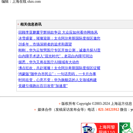
编辑：上海在线 shzx.com
+
相关信息咨讯
·
回顾李亚鹏董宇辉捐款争议 大众应如何看待网络风
·
冰雪盛宴，璀璨迎新：太仓阿尔卑斯国际度假区邀您
·
20多年，市场深耕者的追求和愿望
·
刚刚，华为云智慧医疗专区开放公测，诚邀共探AI普
·
白内障手术进入“屈光时代”，老花白内障可同治
·
据悉，华为又将在医疗AI领域有大动作
·
沸点狂欢，共赴璀璨！太仓阿尔卑斯国际度假区绽耀
·
鸿蒙版“随申办市民云”：一句话亮码，一卡片办事
·
时间在变，心意不变：华为旗舰店的人文场域构建
·
党建引领跑出百日攻坚“加速度”
＋
版权所有 Copyright ©2003-2024 上海远方
＋
媒体合作（发稿采访发布会等）电话：
021-34121912
微信：
y