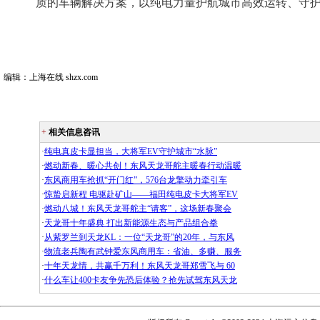
质的车辆解决方案，以纯电力量护航城市高效运转、守
编辑：上海在线 shzx.com
+
相关信息咨讯
·
纯电真皮卡显担当，大将军EV守护城市“水脉”
·
燃动新春、暖心共创！东风天龙哥舵主暖春行动温暖
·
东风商用车抢抓“开门红”，576台龙擎动力牵引车
·
惊蛰启新程 电驱赴矿山——福田纯电皮卡大将军EV
·
燃动八城！东风天龙哥舵主“请客”，这场新春聚会
·
天龙哥十年盛典 打出新能源生态与产品组合拳
·
从紫罗兰到天龙KL：一位“天龙哥”的20年，与东风
·
物流老兵陶有武钟爱东风商用车：省油、多赚、服务
·
十年天龙情，共赢千万利！东风天龙哥郑雪飞与 60
·
什么车让400卡友争先恐后体验？抢先试驾东风天龙