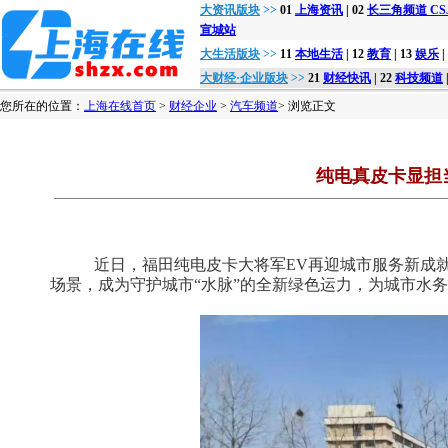
大资讯版块
>>
01
上海资讯
| 02
长三角频道 CSJon
宣城站
大生活版块
>>
11
本地生活
| 12
教育
| 13
娱乐
|
大财经·企业版块
>>
21
财经快讯
| 22
科技频道
您所在的位置：
上海在线首页
>
财经企业
>
汽车频道
> 浏览正文
纯电真皮卡显担
近日，福田纯电皮卡大将军EV再迎城市服务新成就
场景，成为守护城市“水脉”的全新绿色运力，为城市水