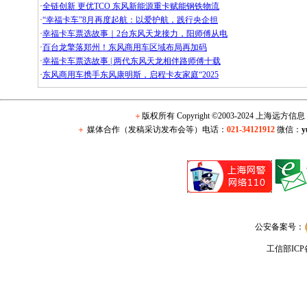
·
全链创新 更优TCO 东风新能源重卡赋能钢铁物流
·
“幸福卡车”8月再度起航：以爱护航，践行央企担
·
幸福卡车票选故事｜2台东风天龙接力，阳师傅从电
·
百台龙擎落郑州！东风商用车区域布局再加码
·
幸福卡车票选故事 | 两代东风天龙相伴路师傅十载
·
东风商用车携手东风康明斯，启程卡友家庭“2025
＋
版权所有 Copyright ©2003-2024 上海远方
＋
媒体合作（发稿采访发布会等）电话：
021-34121912
微信：
y
公安备案号：
工信部IC