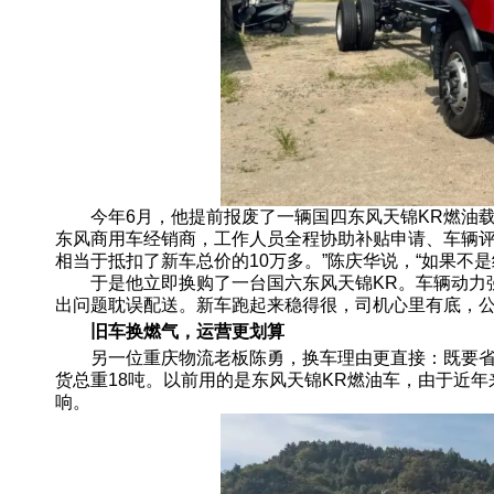
今年6月，他提前报废了一辆国四东风天锦KR燃油载
东风商用车经销商，工作人员全程协助补贴申请、车辆评
相当于抵扣了新车总价的10万多。”陈庆华说，“如果不
于是他立即换购了一台国六东风天锦KR。车辆动力强
出问题耽误配送。新车跑起来稳得很，司机心里有底，公司
旧车换燃气，运营更划算
另一位重庆物流老板陈勇，换车理由更直接：既要省钱
货总重18吨。以前用的是东风天锦KR燃油车，由于近
响。