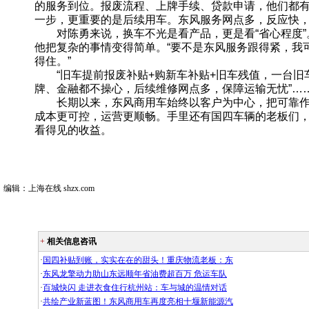
的服务到位。报废流程、上牌手续、贷款申请，他们都有
一步，更重要的是后续用车。东风服务网点多，反应快，
对陈勇来说，换车不光是看产品，更是看“省心程度”
他把复杂的事情变得简单。“要不是东风服务跟得紧，我
得住。”
“旧车提前报废补贴+购新车补贴+旧车残值，一台旧车
牌、金融都不操心，后续维修网点多，保障运输无忧”…
长期以来，东风商用车始终以客户为中心，把可靠作
成本更可控，运营更顺畅。手里还有国四车辆的老板们
看得见的收益。
编辑：上海在线 shzx.com
+
相关信息咨讯
·
国四补贴到账，实实在在的甜头！重庆物流老板：东
·
东风龙擎动力助山东远顺年省油费超百万 危运车队
·
百城快闪 走进衣食住行杭州站：车与城的温情对话
·
共绘产业新蓝图！东风商用车再度亮相十堰新能源汽