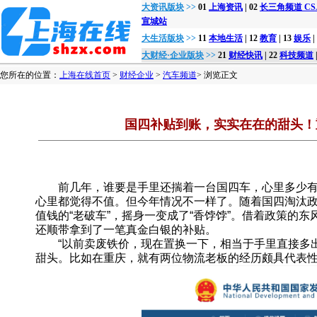
大资讯版块
>>
01
上海资讯
| 02
长三角频道 CSJon
宣城站
大生活版块
>>
11
本地生活
| 12
教育
| 13
娱乐
|
大财经·企业版块
>>
21
财经快讯
| 22
科技频道
您所在的位置：
上海在线首页
>
财经企业
>
汽车频道
> 浏览正文
国四补贴到账，实实在在的甜头！
前几年，谁要是手里还揣着一台国四车，心里多少有点
心里都觉得不值。但今年情况不一样了。随着国四淘汰
值钱的“老破车”，摇身一变成了“香饽饽”。借着政策的
还顺带拿到了一笔真金白银的补贴。
“以前卖废铁价，现在置换一下，相当于手里直接多出
甜头。比如在重庆，就有两位物流老板的经历颇具代表