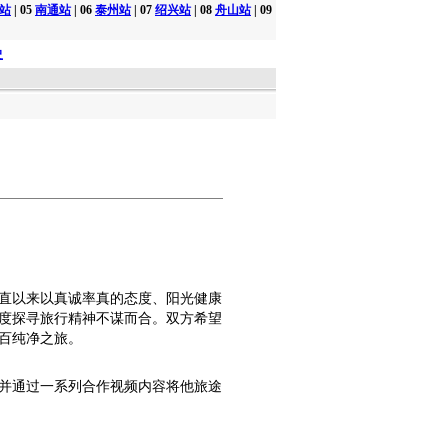
站
| 05
南通站
| 06
泰州站
| 07
绍兴站
| 08
舟山站
| 09
史
直以来以真诚率真的态度、阳光健康
度探寻旅行精神不谋而合。双方希望
百纯净之旅。
并通过一系列合作视频内容将他旅途