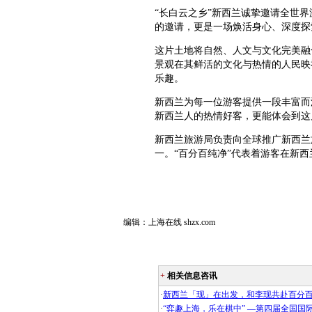
“长白云之乡”新西兰诚挚邀请全世
的邀请，更是一场焕活身心、深度探
这片土地将自然、人文与文化完美融
景观在其鲜活的文化与热情的人民映
乐趣。
新西兰为每一位游客提供一段丰富而
新西兰人的热情好客，更能体会到这
新西兰旅游局负责向全球推广新西兰
一。“百分百纯净”代表着游客在新
编辑：上海在线 shzx.com
+
相关信息咨讯
·
新西兰「现」在出发，和李现共赴百分
·
“弈趣上海，乐在棋中” —第四届全国国