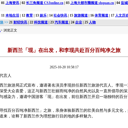
>
01
上海资讯
| 02
长三角频道 CSJonline.cn
| 03
上海大都市圈频道 shquan.cn
| 04
盐城
>
11
本地生活
| 12
教育
| 13
娱乐
| 14
社会快讯
| 15
旅游频道
| 16
体育频道
| 17
人文历
版块
>>
21
财经快讯
| 22
科技频道
| 23
汽车频道
| 24
企业
| 25
人物
讯
> 浏览正文
新西兰「现」在出发，和李现共赴百分百纯净之旅
2025-10-20 10:58:17
代言人
西兰旅游局正式宣布，邀请著名演员李现担任新西兰旅游代言人。李现一
深受大众喜爱，这正与新西兰壮丽而纯净的自然风光以及一直所倡导的深
与感染力，邀请中国游客「现」在出发，前往新西兰开启一场独特的百分
寻找百分百纯净新西兰」之旅，亲身体验新西兰的壮美自然与多元文化，
道来，诠释了新西兰作为理想旅行目的地的多样魅力。