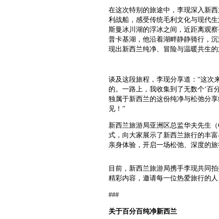
在这次特别的旅途中，李现深入新西
利战船，感受传统毛利文化与现代生
斯曼冰川湖的浮冰之间，近距离观察
普卡基湖，他沿着湖畔静静骑行，沉
现出新西兰纯净、冒险与温暖共生的
谈及这段旅程，李现分享道：“这次
的。一路上，我收集到了无数个‘百
独属于新西兰的这份纯净与松弛分享
见！”
新西兰旅游局亚洲区总监华夫先生（Gr
式，向大家展示了新西兰旅行的丰富
亲身体验，开启一场松弛、深度的旅
目前，新西兰旅游局携手李现共同拍
精彩内容，邀请每一位热爱旅行的人
###
关于
百分百纯净新西兰