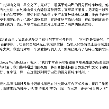
兰的湖山之间、星空之下，完成了一场属于他自己的百分百纯净旅程。他
活的交融；在约翰山天文台静静等待日落，直至星河渐显，见证南半球夜
手中的晶莹碎冰，感受时间的永恒；更搭乘直升机抵达冰川，徒步行走于
浸于湖光山色；也乘坐四驱越野，穿越牧场与原始地貌，在山顶俯瞰蒂卡
旅行魅力，也让李现与新西兰这片土地建立了深厚的情感连接。
来到新西兰，我真正感受到了旅行的丰富和多样性——它可以是安静的、
分百的瞬间’，壮丽的自然风光让我感到震撼，当地人的热情也让我倍感温
给大家。我也想对每一个热爱旅行的人说：如果已经有了期待出发的念头
egg Wafelbakker）表示：“我们非常高兴能够邀请李现先生成为新
与精彩，我们期待通过他的视角，将新西兰独特的自然魅力和文化传递给
行，像李现一样，在这里找到属于自己的百分百纯净时刻。”
摄的品牌视频以及旅行记录视频已在社交媒体平台正式发布，新西兰旅游
，跟随李现的脚步，把“期待出发”变为「现」在出发，走进“长白云之乡