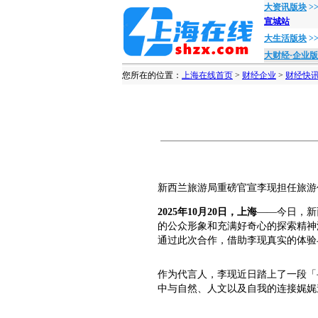
大资讯版块
>
宣城站
大生活版块
>
大财经·企业
您所在的位置：
上海在线首页
>
财经企业
>
财经快
新西兰旅游局重磅官宣李现担任旅游
202
5
年
1
0
月
20
日，上海
——今日，新
的公众形象和充满好奇心的探索精神
通过此次合作，借助李现真实的体验
作为代言人，李现近日踏上了一段「
中与自然、人文以及自我的连接娓娓