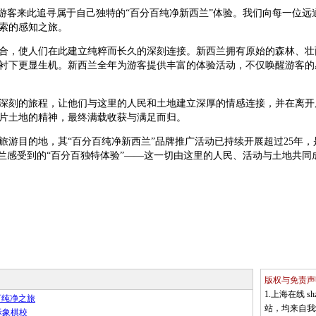
界游客来此追寻属于自己独特的“百分百纯净新西兰”体验。我们向每一位
索的感知之旅。
合，使人们在此建立纯粹而长久的深刻连接。新西兰拥有原始的森林、壮
衬下更显生机。新西兰全年为游客提供丰富的体验活动，不仅唤醒游客的
深刻的旅程，让他们与这里的人民和土地建立深厚的情感连接，并在离开
片土地的精神，最终满载收获与满足而归。
旅游目的地，其“百分百纯净新西兰”品牌推广活动已持续开展超过25年
西兰感受到的“百分百独特体验”——这一切由这里的人民、活动与土地共同
版权与免责声
1.上海在线 
百纯净之旅
站，均来自我
际象棋校