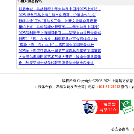
+
相关信息咨讯
·
智启申城，共赴新程｜华为坤灵中国行2025上海站，
·
2025 绿色云品上海主题市集启幕，沪滇协作助推“
·
新疆非遗“王炸”登陆长三角，沪新文旅融合开启新
·
相约上海，共绘智能化新蓝图——华为坤灵中国行2
·
2025智利周于上海圆满收官——呈现来自世界最南端
·
新西兰「现」在出发，和李现共赴百分百纯净之旅
·
“弈趣上海，乐在棋中” —第四届全国国际象棋校
·
2025年上海滨江森林公园第三届森林乐享节圆满落幕
·
太仓阿尔卑斯田园艺术节盛大开启！诚邀全家共庆华
·
叠川纯麦芽威士忌免税限定版登陆全球免税渠道
＋
版权所有 Copyright ©2003-2024 上海远方
＋
媒体合作（发稿采访发布会等）电话：
021-34121912
微信：
y
公安备案号：