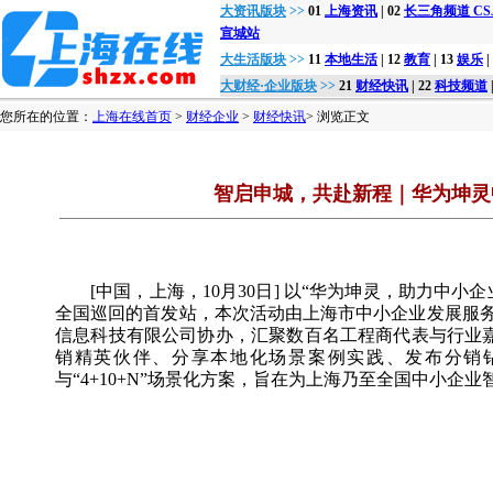
大资讯版块
>>
01
上海资讯
| 02
长三角频道 CSJon
宣城站
大生活版块
>>
11
本地生活
| 12
教育
| 13
娱乐
|
大财经·企业版块
>>
21
财经快讯
| 22
科技频道
您所在的位置：
上海在线首页
>
财经企业
>
财经快讯
> 浏览正文
智启申城，共赴新程｜华为坤灵
[中国，上海，10月30日] 以“华为坤灵，助力中
全国巡回的首发站，本次活动由上海市中小企业发展服
信息科技有限公司协办，汇聚数百名工程商代表与行业嘉
销精英伙伴、分享本地化场景案例实践、发布分销
与“4+10+N”场景化方案，旨在为上海乃至全国中小企