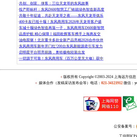
·
共创、创富、侠客：三位天龙哥的东风故事
·
投产即标杆：东风D600智慧工厂铸就绿色智造新高度
·
共敬十年征途，共赴天龙哥之夜——东风天龙哥俱乐
·
400卡友已抵十堰！东风商用车2026年天龙哥客户盛
·
车城十堰绿色智造再落一子，东风商用车D600新智慧
·
品质护航 精心保障丨福田欧辉客车携手上海惠友交
·
油电双驱！北京重卡多款全新产品亮相2026合作伙伴
·
东风商用车新年开门红!200台东风新能源牵引车发力
·
启明星平台照亮前路，奥铃极电轻装出发
·
一切源于可靠！东风商用车《百万公里无大修》获中
＋
版权所有 Copyright ©2003-2024 上海远方
＋
媒体合作（发稿采访发布会等）电话：
021-34121912
微信：
y
公安备案号：
工信部IC