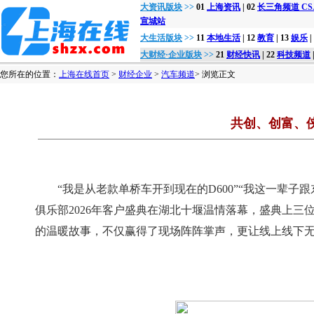
大资讯版块
>>
01
上海资讯
| 02
长三角频道 CSJon
宣城站
大生活版块
>>
11
本地生活
| 12
教育
| 13
娱乐
|
大财经·企业版块
>>
21
财经快讯
| 22
科技频道
您所在的位置：
上海在线首页
>
财经企业
>
汽车频道
> 浏览正文
共创、创富、
“我是从老款单桥车开到现在的D600”“我这一辈子跟
俱乐部2026年客户盛典在湖北十堰温情落幕，盛典上
的温暖故事，不仅赢得了现场阵阵掌声，更让线上线下