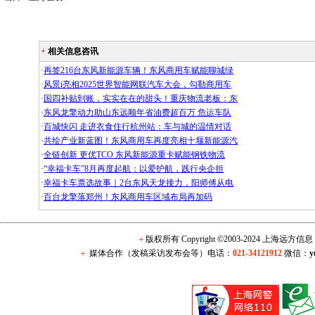
+
相关信息咨讯
·
再签216台东风新能源车辆！东风商用车赋能聊城绿
·
风景i亮相2025世界智能网联汽车大会，勾勒商用车
·
国四补贴到账，实实在在的甜头！重庆物流老板：东
·
东风龙擎动力助山东远顺年省油费超百万 危运车队
·
百城快闪 走进衣食住行杭州站：车与城的温情对话
·
共绘产业新蓝图！东风商用车再度亮相十堰新能源汽
·
全链创新 更优TCO 东风新能源重卡赋能钢铁物流
·
“幸福卡车”8月再度起航：以爱护航，践行央企担
·
幸福卡车票选故事｜2台东风天龙接力，阳师傅从电
·
百台龙擎落郑州！东风商用车区域布局再加码
＋
版权所有 Copyright ©2003-2024 上海远方
＋
媒体合作（发稿采访发布会等）电话：
021-34121912
微信：
y