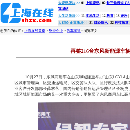
大资讯版块
>>
01
上海资讯
| 02
长三角频道 CSJon
宣城站
大生活版块
>>
11
本地生活
| 12
教育
| 13
娱乐
|
大财经·企业版块
>>
21
财经快讯
| 22
科技频道
您所在的位置：
上海在线首页
>
财经企业
>
汽车频道
> 浏览正文
再签216台东风新能源
10月27日，东风商用车在山东聊城隆重举办“山东LCYL&
区城市管理局、区交通运输局、区交警队大队、区行政执法大队
业客户开发部部长薛林艺、国内营销部销售运营管理科科长杨虎
城区域新能源市场的又一次重大突破，更彰显了东风商用车以高